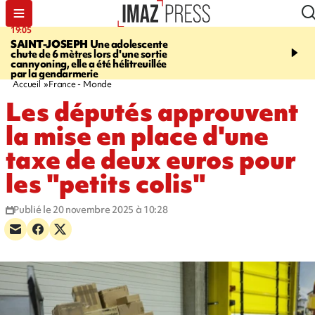
19:05
20:44
SAINT-JOSEPH
Une adolescente
À RETENIR CE SOIR
G
chute de 6 mètres lors d'une sortie
rouée de coups, cycliste,
cannyoning, elle a été hélitreuillée
personne disparue et c
par la gendarmerie
para-natation
Accueil
France - Monde
Les députés approuvent
la mise en place d'une
taxe de deux euros pour
les "petits colis"
Publié le 20 novembre 2025 à 10:28