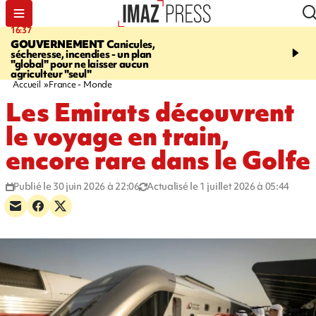
16:37
20:23
GOUVERNEMENT
Canicules,
À RETENIR CE SOIR
H
sécheresse, incendies - un plan
interpellé, coprs retrouv
"global" pour ne laisser aucun
conducteurs, fin de grèv
agriculteur "seul"
maltraités
Accueil
France - Monde
Les Emirats découvrent
le voyage en train,
encore rare dans le Golfe
Publié le 30 juin 2026 à 22:06
Actualisé le 1 juillet 2026 à 05:44