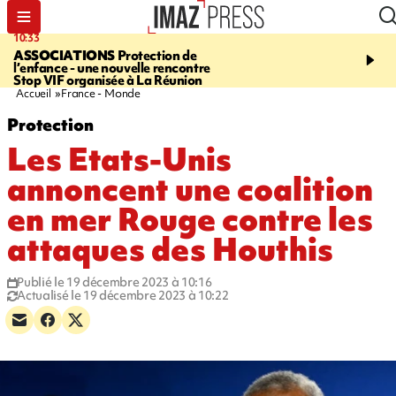
10:33
15:03
ASSOCIATIONS
Protection de
CANADA
Vaste feu de 
l’enfance - une nouvelle rencontre
l'ouest du pays, 20.000 
Stop VIF organisée à La Réunion
l'état d'urgence déclaré
Accueil
France - Monde
Protection
Les Etats-Unis
annoncent une coalition
en mer Rouge contre les
attaques des Houthis
Publié le 19 décembre 2023 à 10:16
Actualisé le 19 décembre 2023 à 10:22