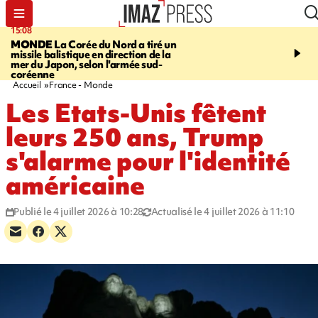
15:08
17:24
MONDE
La Corée du Nord a tiré un
SAINT-PAUL
Le Cap L
missile balistique en direction de la
est rouvert à la circulat
mer du Japon, selon l'armée sud-
coréenne
Accueil
France - Monde
Les Etats-Unis fêtent
leurs 250 ans, Trump
s'alarme pour l'identité
américaine
Publié le 4 juillet 2026 à 10:28
Actualisé le 4 juillet 2026 à 11:10