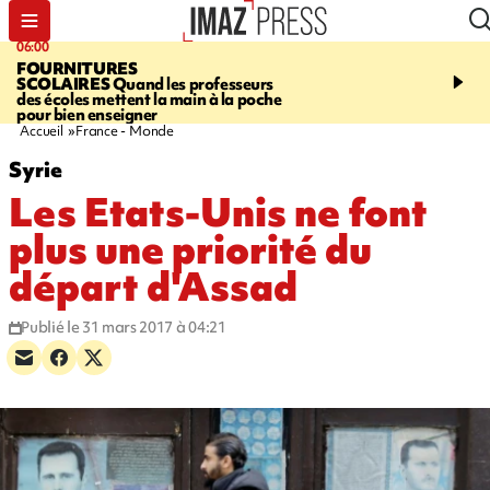
06:00
08:37
FOURNITURES
REQUIN BOULEDOG
SCOLAIRES
Quand les professeurs
APERÇU
La flamme rou
des écoles mettent la main à la poche
maintenue pendant 48 h
pour bien enseigner
l'Étang-Salé
Accueil
France - Monde
Syrie
Les Etats-Unis ne font
plus une priorité du
départ d'Assad
Publié le 31 mars 2017 à 04:21