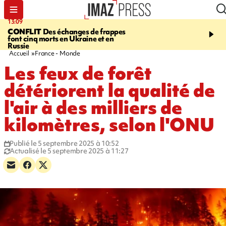
13:09
17:14
CONFLIT
Des échanges de frappes
ESCALADE
Quatre méd
font cinq morts en Ukraine et en
européennes pour les je
Russie
grimpeurs réunionnais 
Accueil
France - Monde
Les feux de forêt
détériorent la qualité de
l'air à des milliers de
kilomètres, selon l'ONU
Publié le 5 septembre 2025 à 10:52
Actualisé le 5 septembre 2025 à 11:27