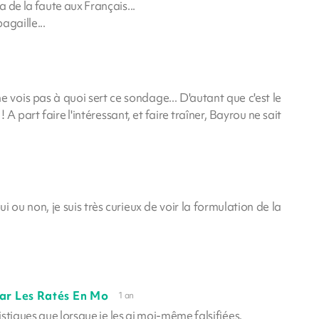
 de la faute aux Français...
agaille...
 vois pas à quoi sert ce sondage... D'autant que c'est le
 A part faire l'intéressant, et faire traîner, Bayrou ne sait
 ou non, je suis très curieux de voir la formulation de la
ar Les Ratés En Mo
1 an
tistiques que lorsque je les ai moi-même falsifiées.