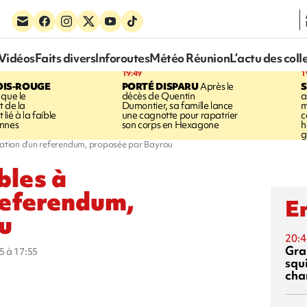
Vidéos
Faits divers
Inforoutes
Météo Réunion
L’actu des coll
19:49
1
OIS-ROUGE
PORTÉ DISPARU
Après le
S
 que le
décès de Quentin
a
t de la
Dumontier, sa famille lance
m
ié à la faible
une cagnotte pour rapatrier
c
annes
son corps en Hexagone
h
g
isation d'un referendum, proposée par Bayrou
bles à
 referendum,
En
u
20:4
Gra
5 à 17:55
squ
cha