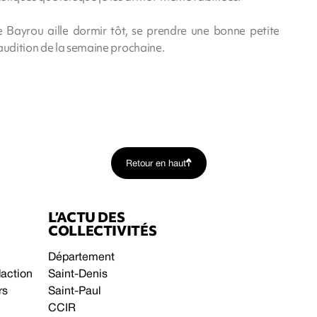
 Bayrou aille dormir tôt, se prendre une bonne petite
 audition de la semaine prochaine.
Retour en haut
L’ACTU DES
COLLECTIVITÉS
Département
daction
Saint-Denis
rs
Saint-Paul
CCIR