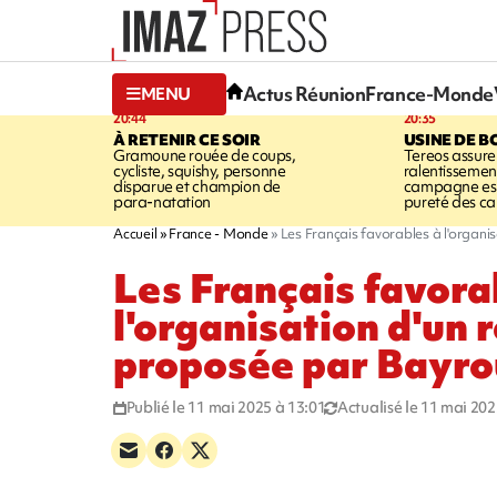
Actus Réunion
France-Monde
MENU
20:44
20:35
À RETENIR CE SOIR
USINE DE B
Gramoune rouée de coups,
Tereos assure
cycliste, squishy, personne
ralentissemen
disparue et champion de
campagne est l
para-natation
pureté des c
Accueil
France - Monde
Les Français favorables à l'organ
Les Français favora
l'organisation d'un
proposée par Bayro
Publié le 11 mai 2025 à 13:01
Actualisé le 11 mai 202