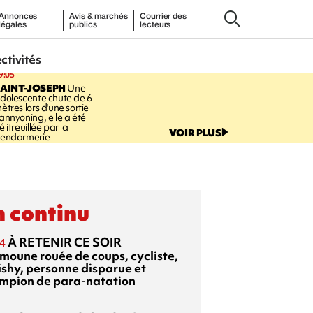
Annonces
Avis & marchés
Courrier des
légales
publics
lecteurs
ectivités
9:05
AINT-JOSEPH
Une
dolescente chute de 6
ètres lors d'une sortie
annyoning, elle a été
élitreuillée par la
VOIR PLUS
endarmerie
 continu
À RETENIR CE SOIR
4
moune rouée de coups, cycliste,
ishy, personne disparue et
mpion de para-natation