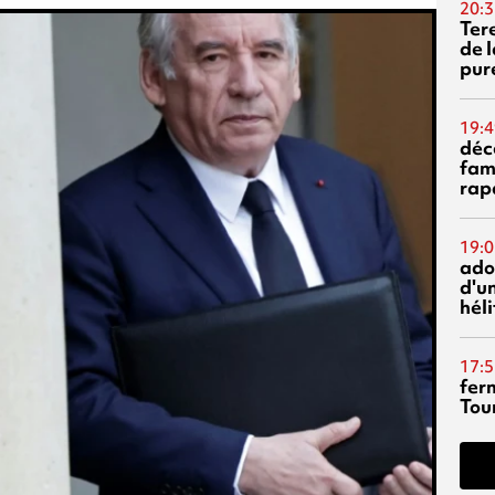
20:3
Ter
de l
pur
19:4
déc
fam
rap
19:0
ado
d'un
hél
17:5
fer
Tour