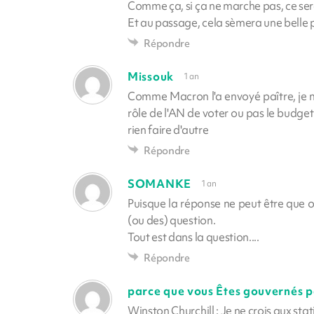
Comme ça, si ça ne marche pas, ce sera
Et au passage, cela sèmera une belle p
Répondre
Missouk
1 an
Comme Macron l'a envoyé paître, je ne
rôle de l'AN de voter ou pas le budget !
rien faire d'autre
Répondre
SOMANKE
1 an
Puisque la réponse ne peut être que oui
(ou des) question.
Tout est dans la question....
Répondre
parce que vous Êtes gouvernés p
Winston Churchill : Je ne crois aux sta