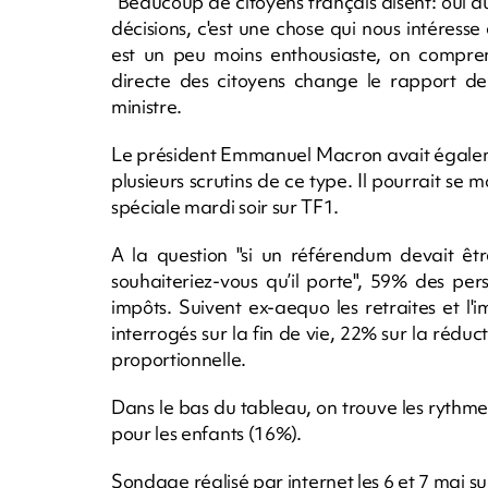
"Beaucoup de citoyens français disent: oui a
décisions, c'est une chose qui nous intéresse
est un peu moins enthousiaste, on compren
directe des citoyens change le rapport de
ministre.
Le président Emmanuel Macron avait égalem
plusieurs scrutins de ce type. Il pourrait se m
spéciale mardi soir sur TF1.
A la question "si un référendum devait êtr
souhaiteriez-vous qu’il porte", 59% des per
impôts. Suivent ex-aequo les retraites et l
interrogés sur la fin de vie, 22% sur la rédu
proportionnelle.
Dans le bas du tableau, on trouve les rythmes
pour les enfants (16%).
Sondage réalisé par internet les 6 et 7 mai s