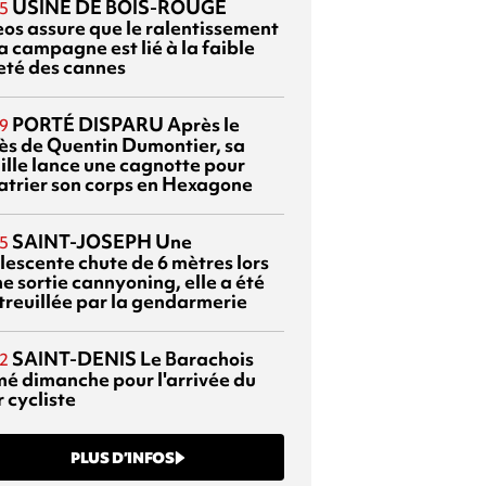
USINE DE BOIS-ROUGE
5
eos assure que le ralentissement
a campagne est lié à la faible
eté des cannes
PORTÉ DISPARU
Après le
9
ès de Quentin Dumontier, sa
ille lance une cagnotte pour
atrier son corps en Hexagone
SAINT-JOSEPH
Une
5
lescente chute de 6 mètres lors
e sortie cannyoning, elle a été
itreuillée par la gendarmerie
SAINT-DENIS
Le Barachois
2
mé dimanche pour l'arrivée du
 cycliste
PLUS D’INFOS