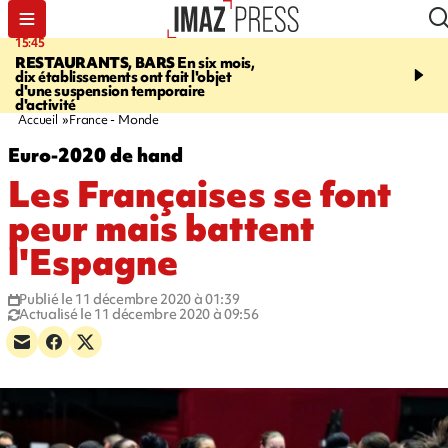
15:45
17:17
RESTAURANTS, BARS
En six mois,
"LE DERNIER REFUG
dix établissements ont fait l'objet
Angeles, un homme vit 
d'une suspension temporaire
panneau publicitaire po
d'activité
promouvoir un film Netf
Accueil
France - Monde
Euro-2020 de hand
Les Françaises se font
peur mais battent
l'Espagne
Publié le 11 décembre 2020 à 01:39
Actualisé le 11 décembre 2020 à 09:56