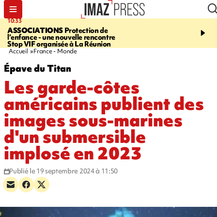
10:33
15:03
ASSOCIATIONS
Protection de
CANADA
Vaste feu de 
l’enfance - une nouvelle rencontre
l'ouest du pays, 20.000 
Stop VIF organisée à La Réunion
l'état d'urgence déclaré
Accueil
France - Monde
Épave du Titan
Les garde-côtes
américains publient des
images sous-marines
d'un submersible
implosé en 2023
Publié le 19 septembre 2024 à 11:50