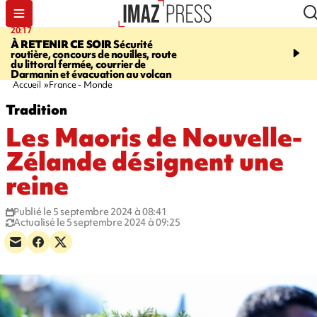
20:17
08:26
À RETENIR CE SOIR
Sécurité
SALAZIE
Cascade blanc
routière, concours de nouilles, route
rencontre d'un géant d
du littoral fermée, courrier de
Photos et vidéos sur notr
Darmanin et évacuation au volcan
Accueil
France - Monde
Tradition
Les Maoris de Nouvelle-
Zélande désignent une
reine
Publié le 5 septembre 2024 à 08:41
Actualisé le 5 septembre 2024 à 09:25