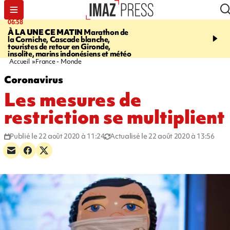
06:58
09:14
À LA UNE CE MATIN
Marathon de
GIRONDE
Retour timid
la Corniche, Cascade blanche,
touristes au Porge, enco
touristes de retour en Gironde,
par le mégafeu
insolite, marins indonésiens et météo
Accueil
France - Monde
Coronavirus
Les mesures de
restriction se multiplient
Publié le 22 août 2020 à 11:24
Actualisé le 22 août 2020 à 13:56