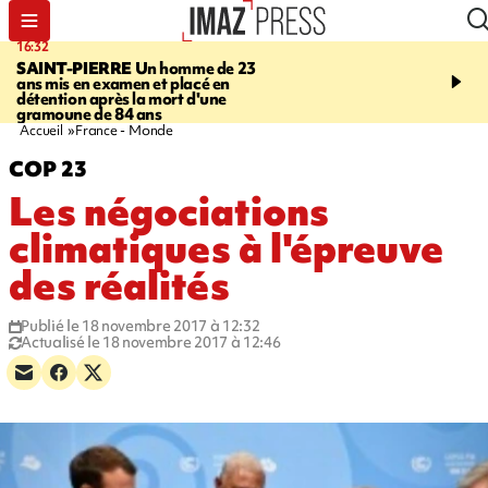
16:32
21:08
SAINT-PIERRE
Un homme de 23
MONDE
Arabie saoudit
ans mis en examen et placé en
et Turquie scellent un p
détention après la mort d'une
défense en pleine guerr
gramoune de 84 ans
Orient
Accueil
France - Monde
COP 23
Les négociations
climatiques à l'épreuve
des réalités
Publié le 18 novembre 2017 à 12:32
Actualisé le 18 novembre 2017 à 12:46