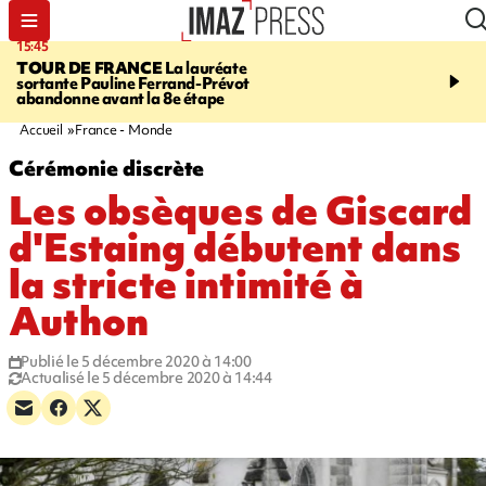
15:45
20:17
TOUR DE FRANCE
La lauréate
À RETENIR CE SOIR
Sé
sortante Pauline Ferrand-Prévot
routière, concours de nou
abandonne avant la 8e étape
du littoral fermée, courr
Darmanin et évacuation
Accueil
France - Monde
Cérémonie discrète
Les obsèques de Giscard
d'Estaing débutent dans
la stricte intimité à
Authon
Publié le 5 décembre 2020 à 14:00
Actualisé le 5 décembre 2020 à 14:44