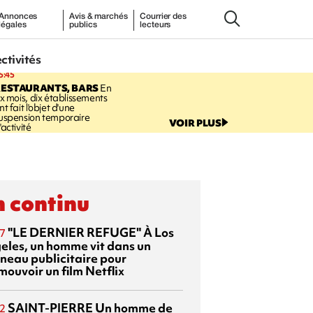
Annonces
Avis & marchés
Courrier des
légales
publics
lecteurs
ectivités
5:45
RESTAURANTS, BARS
En
ix mois, dix établissements
nt fait l'objet d'une
uspension temporaire
VOIR PLUS
'activité
 continu
"LE DERNIER REFUGE"
À Los
7
eles, un homme vit dans un
neau publicitaire pour
mouvoir un film Netflix
SAINT-PIERRE
Un homme de
2