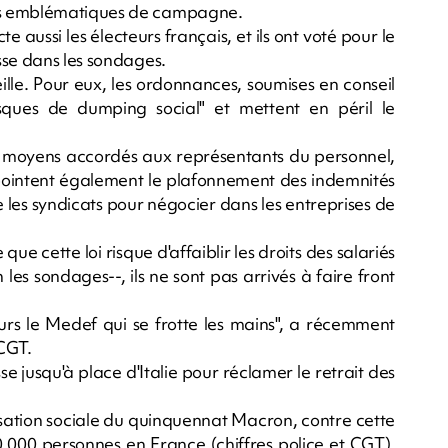
es emblématiques de campagne.
e aussi les électeurs français, et ils ont voté pour le
sse dans les sondages.
ille. Pour eux, les ordonnances, soumises en conseil
isques de dumping social" et mettent en péril le
es moyens accordés aux représentants du personnel,
s pointent également le plafonnement des indemnités
e les syndicats pour négocier dans les entreprises de
que cette loi risque d'affaiblir les droits des salariés
les sondages--, ils ne sont pas arrivés à faire front
jours le Medef qui se frotte les mains", a récemment
 CGT.
e jusqu'à place d'Italie pour réclamer le retrait des
sation sociale du quinquennat Macron, contre cette
0.000 personnes en France (chiffres police et CGT),