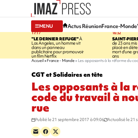
Actus Réunion
France-Monde
MENU
17:17
16:32
"LE DERNIER REFUGE"
À
SAINT-PIER
Los Angeles, un homme vit
de 23 ans mis
dans un panneau
placé en déte
publicitaire pour promouvoir
mort d'une g
un film Netflix
ans
Accueil
France - Monde
Les opposants à la réforme du cod
CGT et Solidaires en tête
Les opposants à la 
code du travail à n
rue
Publié le 21 septembre 2017 à 09:06
Actualisé le 21