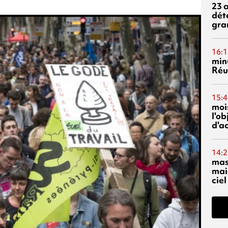
23 
dét
gra
16:1
min
Réu
15:4
mois
l'o
d'ac
14:2
mas
mai
ciel