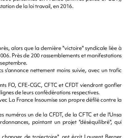
ation de la loi travail, en 2016.
ès, alors que la dernière "victoire" syndicale liée à
2006. Près de 200 rassemblements et manifestations
 septembre.
ics s'annonce nettement moins suivie, avec un trafic
ants FO, CFE-CGC, CFTC et CFDT viendront gonfler
 lignes de leurs confédérations respectives.
ec La France Insoumise son propre défilé contre la
 les numéros un de la CFDT, de la CFTC et de l'Unsa
ordonnances, pointant un projet "déséquilibré", qui
 changer de trajectoire", ont écrit Laurent Berger