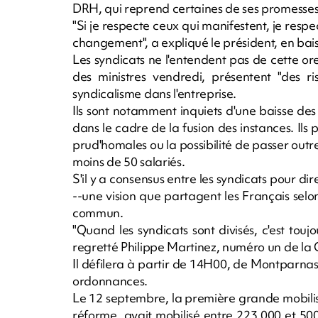
DRH, qui reprend certaines de ses promess
"Si je respecte ceux qui manifestent, je respect
changement", a expliqué le président, en bai
Les syndicats ne l'entendent pas de cette ore
des ministres vendredi, présentent "des r
syndicalisme dans l'entreprise.
Ils sont notamment inquiets d'une baisse d
dans le cadre de la fusion des instances. Il
prud'homales ou la possibilité de passer outr
moins de 50 salariés.
S'il y a consensus entre les syndicats pour dire 
--une vision que partagent les Français selon 
commun.
"Quand les syndicats sont divisés, c'est tou
regretté Philippe Martinez, numéro un de la
Il défilera à partir de 14H00, de Montparnass
ordonnances.
Le 12 septembre, la première grande mobili
réforme, avait mobilisé entre 223.000 et 50