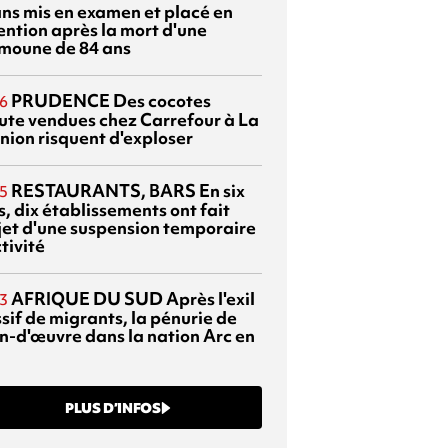
ans mis en examen et placé en
ention après la mort d'une
moune de 84 ans
PRUDENCE
Des cocotes
6
ute vendues chez Carrefour à La
nion risquent d'exploser
RESTAURANTS, BARS
En six
5
, dix établissements ont fait
bjet d'une suspension temporaire
tivité
AFRIQUE DU SUD
Après l'exil
3
sif de migrants, la pénurie de
n-d'œuvre dans la nation Arc en
PLUS D’INFOS