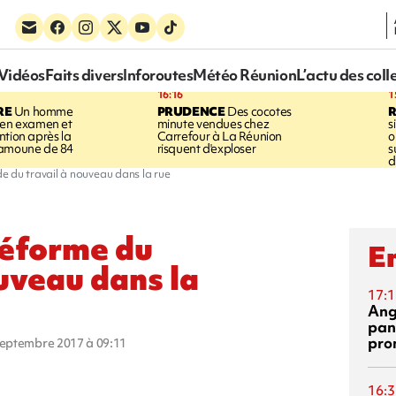
Vidéos
Faits divers
Inforoutes
Météo Réunion
L’actu des coll
16:16
1
RE
Un homme
PRUDENCE
Des cocotes
 en examen et
minute vendues chez
s
ntion après la
Carrefour à La Réunion
o
ramoune de 84
risquent d'exploser
s
d
e du travail à nouveau dans la rue
réforme du
En
ouveau dans la
17:1
Ang
pan
pro
 septembre 2017 à 09:11
16:3