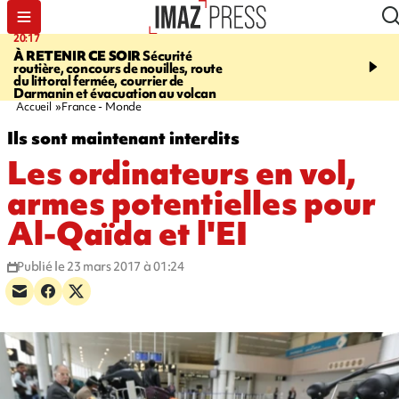
20:17
08:26
À RETENIR CE SOIR
Sécurité
SALAZIE
Cascade blanc
routière, concours de nouilles, route
rencontre d'un géant d
du littoral fermée, courrier de
Photos et vidéos sur notr
Darmanin et évacuation au volcan
Accueil
France - Monde
Ils sont maintenant interdits
Les ordinateurs en vol,
armes potentielles pour
Al-Qaïda et l'EI
Publié le 23 mars 2017 à 01:24