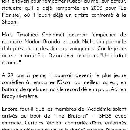
fait le favori pour remporter l'Oscar du meilleur acteur,
statuette qu'il a déjà remportée en 2003 pour "Le
Pianiste", où il jouait déjà un artiste confronté à la
Shoah.
Mais Timothée Chalamet pourrait l'empêcher de
rejoindre Marlon Brando et Jack Nicholson parmi le
club prestigieux des doubles vainqueurs. Car le jeune
acteur incarne Bob Dylan avec brio dans "Un parfait
inconnu".
A 29 ans à peine, il pourrait devenir le plus jeune
comédien à remporter l'Oscar du meilleur acteur, en
battant de quelques mois le record détenu par... Adrien
Brody lui-même.
Encore faut-il que les membres de l'Académie soient
arrivés au bout de "The Brutalist" -- 3H35 avec
entracte. Certains "étaient contrariés d'être enfermés
dans une pièce pour une telle durée", raconte l'électeur