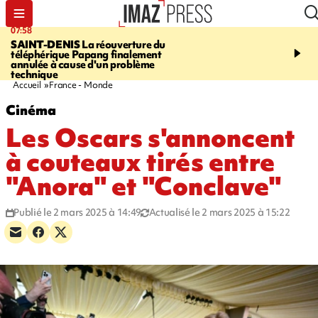
07:58
10:02
SAINT-DENIS
La réouverture du
FOOT
Trois jeunes réun
téléphérique Papang finalement
intègrent des centres d
annulée à cause d'un problème
prestigieux et visent le
technique
professionnel
Accueil
France - Monde
Cinéma
Les Oscars s'annoncent
à couteaux tirés entre
"Anora" et "Conclave"
Publié le 2 mars 2025 à 14:49
Actualisé le 2 mars 2025 à 15:22