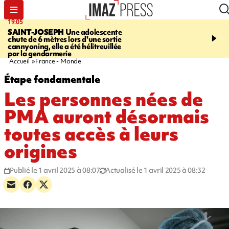
19:05
20:44
SAINT-JOSEPH
Une adolescente
À RETENIR CE SOIR
G
chute de 6 mètres lors d'une sortie
rouée de coups, cycliste,
cannyoning, elle a été hélitreuillée
personne disparue et c
par la gendarmerie
para-natation
Accueil
France - Monde
Étape fondamentale
Les personnes nées de
PMA auront désormais
toutes accès à leurs
origines
Publié le 1 avril 2025 à 08:07
Actualisé le 1 avril 2025 à 08:32