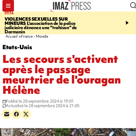
09:56
12:19
VIOLENCES SEXUELLES SUR
SAINT-DENIS
Un hom
MINEURS
L'association de la police
grièvement blessé à cou
judiciaire dénonce une "trahison" de
bouteille dans une baga
Darmanin
Accueil
France - Monde
Etats-Unis
Les secours s'activent
après le passage
meurtrier de l'ouragan
Hélène
Publié le 28 septembre 2024 à 19:01
Actualisé le 28 septembre 2024 à 21:05