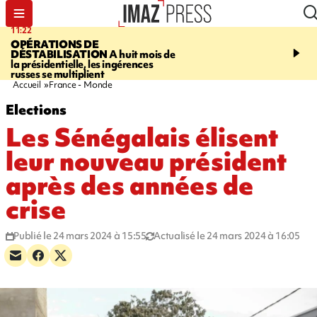
11:22
14:51
OPÉRATIONS DE
PARA-NATATION
Le P
DÉSTABILISATION
A huit mois de
Rivière triple champion
la présidentielle, les ingérences
russes se multiplient
Accueil
France - Monde
Elections
Les Sénégalais élisent
leur nouveau président
après des années de
crise
Publié le 24 mars 2024 à 15:55
Actualisé le 24 mars 2024 à 16:05