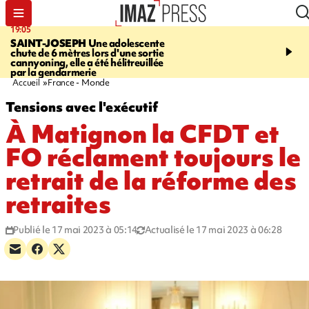
19:05
20:44
SAINT-JOSEPH
Une adolescente
À RETENIR CE SOIR
G
chute de 6 mètres lors d'une sortie
rouée de coups, cycliste,
cannyoning, elle a été hélitreuillée
personne disparue et c
par la gendarmerie
para-natation
Accueil
France - Monde
Tensions avec l'exécutif
À Matignon la CFDT et
FO réclament toujours le
retrait de la réforme des
retraites
Publié le 17 mai 2023 à 05:14
Actualisé le 17 mai 2023 à 06:28