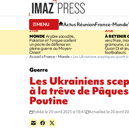
Actus Réunion
France-Monde
MENU
21:08
20:06
MONDE
Arabie saoudite,
À RETENIR 
Pakistan et Turquie scellent
vers l'Asie, mo
un pacte de défense en
gramoune, co
pleine guerre au Moyen-
Guan Di et je
Orient
footballeurs
Accueil
France - Monde
Les Ukrainiens sceptiques quant à
Guerre
Les Ukrainiens sce
à la trêve de Pâque
Poutine
Publié le 20 avril 2025 à 18:41
Actualisé le 20 avril 2