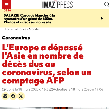
08:26
07:40
SALAZIE
Cascade blanche, à la
MARATHON DE LA C
rencontre d'un géant de 600m.
1.300 coureurs sur le bi
Photos et vidéos sur notre site
du littoral fermée dans l
ouest. Photos et vidéos s
Accueil
France - Monde
Coronavirus
L'Europe a dépassé
l'Asie en nombre de
décès dus au
coronavirus, selon un
comptage AFP
Publié le 18 mars 2020 à 16:58
Actualisé le 18 mars 2020 à 17:06