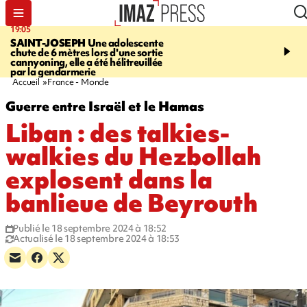
19:05
20:44
SAINT-JOSEPH
Une adolescente
À RETENIR CE SOIR
G
chute de 6 mètres lors d'une sortie
rouée de coups, cycliste,
cannyoning, elle a été hélitreuillée
personne disparue et c
par la gendarmerie
para-natation
Accueil
France - Monde
Guerre entre Israël et le Hamas
Liban : des talkies-
walkies du Hezbollah
explosent dans la
banlieue de Beyrouth
Publié le 18 septembre 2024 à 18:52
Actualisé le 18 septembre 2024 à 18:53