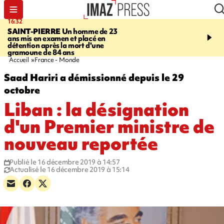
16:32
21:08
SAINT-PIERRE
Un homme de 23
MONDE
Arabie saoudit
ans mis en examen et placé en
et Turquie scellent un p
détention après la mort d'une
défense en pleine guerr
gramoune de 84 ans
Orient
Accueil
France - Monde
Saad Hariri a démissionné depuis le 29
octobre
Liban : la désignation
d'un Premier ministre de
nouveau reportée
Publié le 16 décembre 2019 à 14:57
Actualisé le 16 décembre 2019 à 15:14