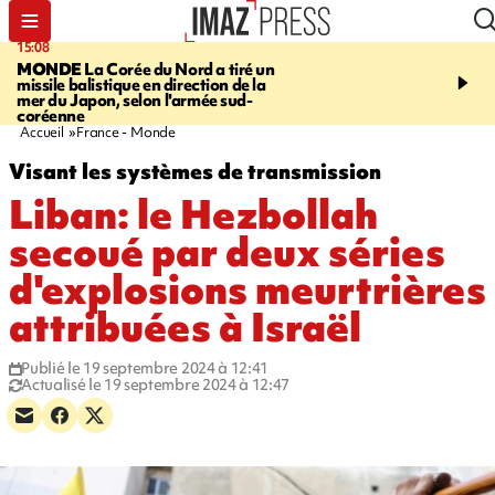
15:08
17:24
MONDE
La Corée du Nord a tiré un
SAINT-PAUL
Le Cap L
missile balistique en direction de la
est rouvert à la circulat
mer du Japon, selon l'armée sud-
coréenne
Accueil
France - Monde
Visant les systèmes de transmission
Liban: le Hezbollah
secoué par deux séries
d'explosions meurtrières
attribuées à Israël
Publié le 19 septembre 2024 à 12:41
Actualisé le 19 septembre 2024 à 12:47