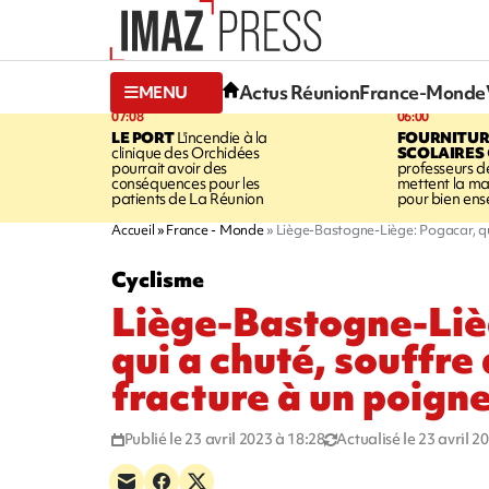
Actus Réunion
France-Monde
MENU
07:08
06:00
LE PORT
L'incendie à la
FOURNITUR
clinique des Orchidées
SCOLAIRES
pourrait avoir des
professeurs d
conséquences pour les
mettent la ma
patients de La Réunion
pour bien ens
Accueil
France - Monde
Liège-Bastogne-Liège: Pogacar, qui
Cyclisme
Liège-Bastogne-Liè
qui a chuté, souffre
fracture à un poign
Publié le 23 avril 2023 à 18:28
Actualisé le 23 avril 2