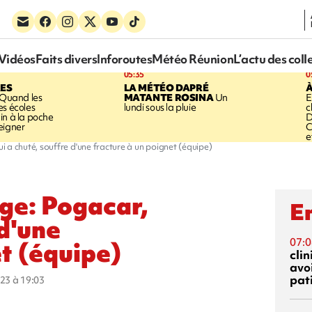
Vidéos
Faits divers
Inforoutes
Météo Réunion
L’actu des coll
05:35
0
ES
LA MÉTÉO DAPRÉ
À
Quand les
MATANTE ROSINA
Un
E
es écoles
lundi sous la pluie
c
in à la poche
D
eigner
C
e
 a chuté, souffre d'une fracture à un poignet (équipe)
ge: Pogacar,
En
 d'une
07:0
et (équipe)
cli
avo
pat
023 à 19:03