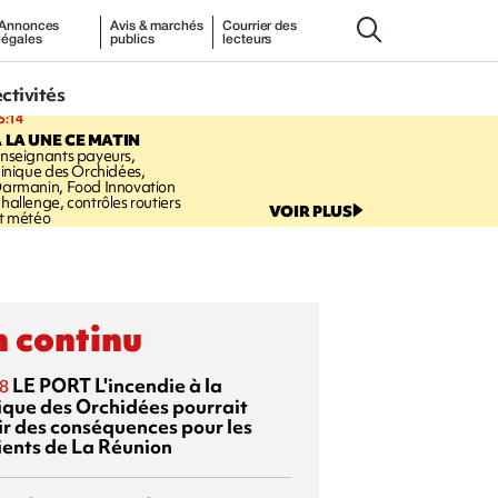
Annonces
Avis & marchés
Courrier des
légales
publics
lecteurs
ectivités
5:14
 LA UNE CE MATIN
nseignants payeurs,
linique des Orchidées,
armanin, Food Innovation
hallenge, contrôles routiers
VOIR PLUS
t météo
 continu
LE PORT
L'incendie à la
8
nique des Orchidées pourrait
ir des conséquences pour les
ients de La Réunion