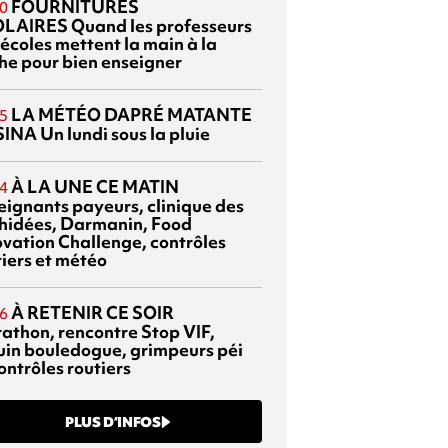
FOURNITURES
0
OLAIRES
Quand les professeurs
 écoles mettent la main à la
he pour bien enseigner
LA MÉTÉO DAPRÉ MATANTE
5
SINA
Un lundi sous la pluie
À LA UNE CE MATIN
4
eignants payeurs, clinique des
hidées, Darmanin, Food
ovation Challenge, contrôles
tiers et météo
À RETENIR CE SOIR
6
athon, rencontre Stop VIF,
uin bouledogue, grimpeurs péi
ontrôles routiers
PLUS D’INFOS