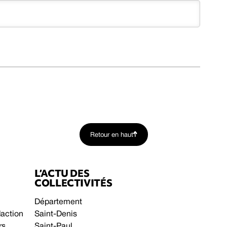
Retour en haut
L’ACTU DES
COLLECTIVITÉS
Département
daction
Saint-Denis
rs
Saint-Paul