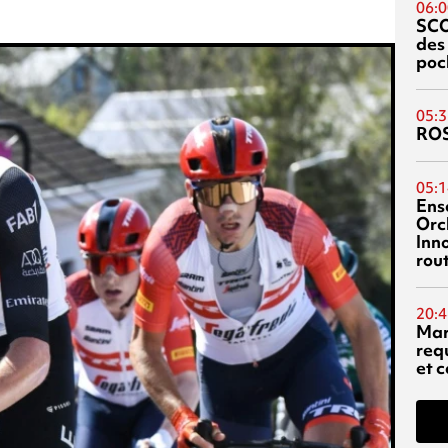
06:0
SC
des
poc
05:3
RO
05:1
Ens
Orc
Inn
rou
20:4
Mar
req
et c