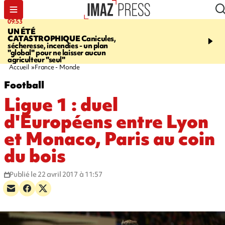
09:53
12:03
UN ÉTÉ
LE PORT
Top départ de
CATASTROPHIQUE
Canicules,
commerciales - 160 co
sécheresse, incendies - un plan
pour 10 jours de bonnes 
"global" pour ne laisser aucun
agriculteur "seul"
Accueil
France - Monde
Football
Ligue 1 : duel
d'Européens entre Lyon
et Monaco, Paris au coin
du bois
Publié le 22 avril 2017 à 11:57