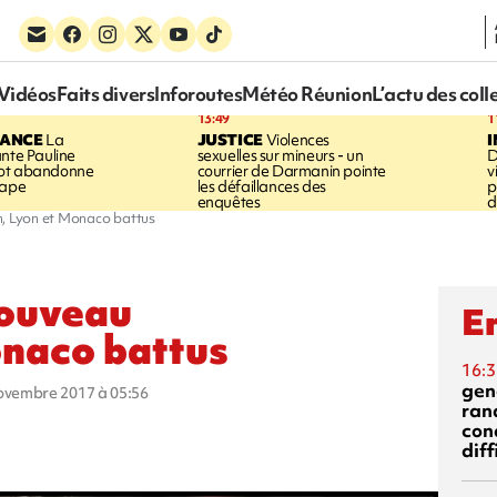
Vidéos
Faits divers
Inforoutes
Météo Réunion
L’actu des coll
13:49
1
RANCE
La
JUSTICE
Violences
ante Pauline
sexuelles sur mineurs - un
D
vot abandonne
courrier de Darmanin pointe
v
tape
les défaillances des
p
enquêtes
d
n, Lyon et Monaco battus
nouveau
En
onaco battus
16:3
gen
novembre 2017 à 05:56
ran
con
diff