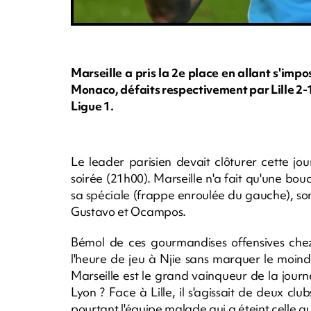
Marseille a pris la 2e place en allant s'imp
Monaco, défaits respectivement par Lille 2-1
Ligue 1.
Le leader parisien devait clôturer cette j
soirée (21h00). Marseille n'a fait qu'une bo
sa spéciale (frappe enroulée du gauche), son
Gustavo et Ocampos.
Bémol de ces gourmandises offensives chez
l'heure de jeu à Njie sans marquer le moindr
Marseille est le grand vainqueur de la jour
Lyon ? Face à Lille, il s'agissait de deux cl
pourtant l'équipe malade qui a éteint celle q