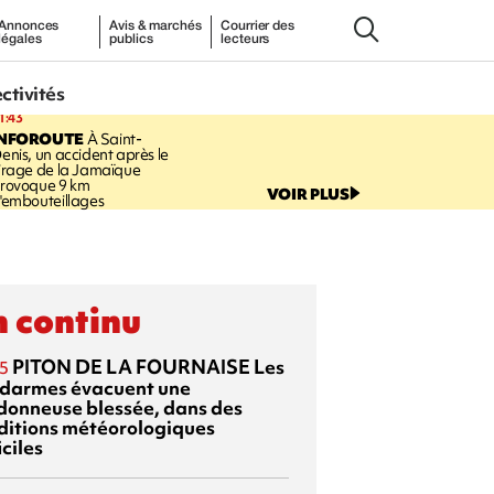
Annonces
Avis & marchés
Courrier des
légales
publics
lecteurs
ectivités
1:43
INFOROUTE
À Saint-
enis, un accident après le
irage de la Jamaïque
rovoque 9 km
VOIR PLUS
'embouteillages
 continu
PITON DE LA FOURNAISE
Les
5
darmes évacuent une
donneuse blessée, dans des
ditions météorologiques
iciles