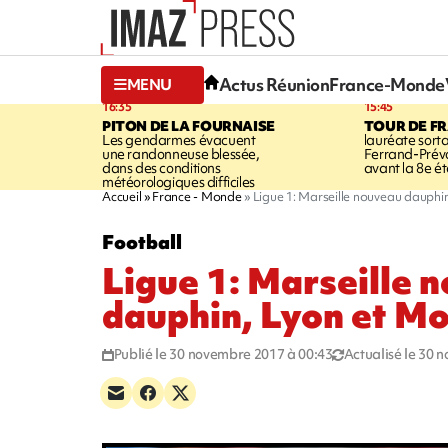
Actus Réunion
France-Monde
MENU
16:35
15:45
PITON DE LA FOURNAISE
TOUR DE F
Les gendarmes évacuent
lauréate sort
une randonneuse blessée,
Ferrand-Pré
dans des conditions
avant la 8e é
météorologiques difficiles
Accueil
France - Monde
Ligue 1: Marseille nouveau dauphi
Football
Ligue 1: Marseille 
dauphin, Lyon et M
Publié le 30 novembre 2017 à 00:43
Actualisé le 30 