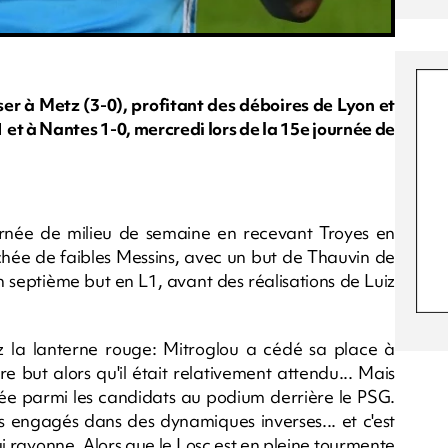
oser à Metz (3-0), profitant des déboires de Lyon et
 et à Nantes 1-0, mercredi lors de la 15e journée de
ournée de milieu de semaine en recevant Troyes en
uchée de faibles Messins, avec un but de Thauvin de
 septième but en L1, avant des réalisations de Luiz
 la lanterne rouge: Mitroglou a cédé sa place à
e but alors qu'il était relativement attendu... Mais
née parmi les candidats au podium derrière le PSG.
ubs engagés dans des dynamiques inverses... et c'est
ui rayonne. Alors que le Losc est en pleine tourmente