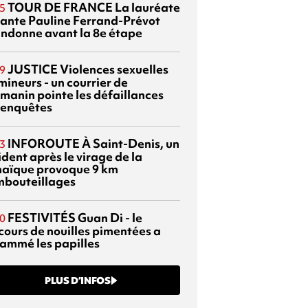
TOUR DE FRANCE
La lauréate
5
tante Pauline Ferrand-Prévot
ndonne avant la 8e étape
JUSTICE
Violences sexuelles
9
mineurs - un courrier de
manin pointe les défaillances
 enquêtes
INFOROUTE
À Saint-Denis, un
3
dent après le virage de la
aïque provoque 9 km
mbouteillages
FESTIVITÉS
Guan Di - le
0
cours de nouilles pimentées a
lammé les papilles
PLUS D’INFOS