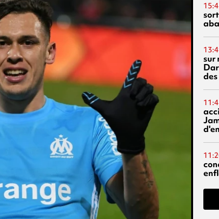
15:4
sor
aba
13:4
sur 
Dar
des
11:4
acci
Jam
d'e
11:2
con
enf