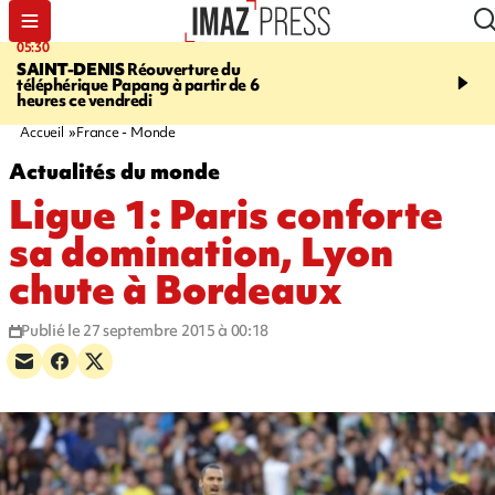
05:30
07:00
SAINT-DENIS
Réouverture du
LA MÉTÉO DAPRÉ M
téléphérique Papang à partir de 6
ROSINA
Un vendredi so
heures ce vendredi
Accueil
France - Monde
Actualités du monde
Ligue 1: Paris conforte
sa domination, Lyon
chute à Bordeaux
Publié le 27 septembre 2015 à 00:18