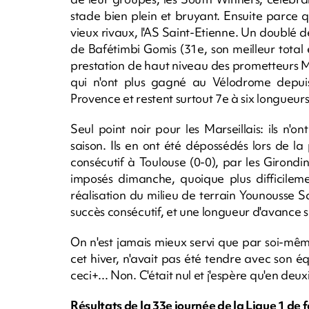
stade bien plein et bruyant. Ensuite parce q
vieux rivaux, l'AS Saint-Etienne. Un doublé d
de Bafétimbi Gomis (31e, son meilleur total 
prestation de haut niveau des prometteurs 
qui n'ont plus gagné au Vélodrome depuis 
Provence et restent surtout 7e à six longueu
Seul point noir pour les Marseillais: ils n'o
saison. Ils en ont été dépossédés lors de l
consécutif à Toulouse (0-0), par les Girond
imposés dimanche, quoique plus difficileme
réalisation du milieu de terrain Younousse
succès consécutif, et une longueur d'avance s
On n'est jamais mieux servi que par soi-même
cet hiver, n'avait pas été tendre avec son éq
ceci+... Non. C'était nul et j'espère qu'en de
Résultats de la 33e journée de la Ligue 1 de f