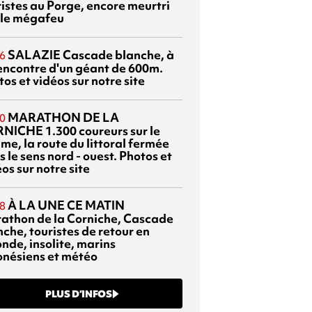
ristes au Porge, encore meurtri
 le mégafeu
SALAZIE
Cascade blanche, à
6
rencontre d'un géant de 600m.
os et vidéos sur notre site
MARATHON DE LA
0
RNICHE
1.300 coureurs sur le
me, la route du littoral fermée
 le sens nord - ouest. Photos et
os sur notre site
À LA UNE CE MATIN
8
athon de la Corniche, Cascade
che, touristes de retour en
nde, insolite, marins
onésiens et météo
PLUS D’INFOS