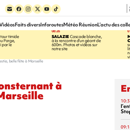
Vidéos
Faits divers
Inforoutes
Météo Réunion
L’actu des coll
08:26
0
tour timide
SALAZIE
Cascade blanche,
au Porge,
à la rencontre d'un géant de
 par le
600m. Photos et vidéos sur
s
notre site
l
n
v
stia, belle fête à Marseille
consternant à
En
 Marseille
10:3
l’e
Sto
09:1