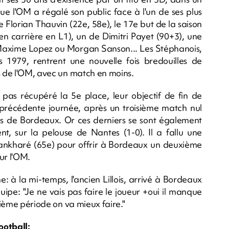
ue l'OM a régalé son public face à l'un de ses plus
e Florian Thauvin (22e, 58e), le 17e but de la saison
en carrière en L1), un de Dimitri Payet (90+3), une
Maxime Lopez ou Morgan Sanson... Les Stéphanois,
1979, rentrent une nouvelle fois bredouilles de
rs de l'OM, avec un match en moins.
nt pas récupéré la 5e place, leur objectif de fin de
a précédente journée, après un troisième match nul
ins de Bordeaux. Or ces derniers se sont également
nt, sur la pelouse de Nantes (1-0). Il a fallu une
 Sankharé (65e) pour offrir à Bordeaux un deuxième
ur l'OM.
: à la mi-temps, l'ancien Lillois, arrivé à Bordeaux
uipe: "Je ne vais pas faire le joueur +oui il manque
uxième période on va mieux faire."
ootball: