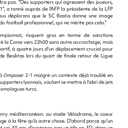
ra pas. "Des supporters qui agressent des joueurs,
e 1", a tonné auprès de l'AFP la présidente de la LFP
Nous déplorons que le SC Bastia donne une image
 du football professionnel, qui ne mérite pas cela."
ampionnat, risquent gros en terme de sanctions
itté la Corse vers 22h00 sans autre accrochage, mais
ortif, à quatre jours d'un déplacement crucial pour
c de Besiktas lors du quart de finale retour de Ligue
si à s'imposer 2-1 malgré un contexte déjà troublé en
upporters lyonnais, voulant se mettre à l'abri de jets
 homologues turcs.
rry méditerranéen: au stade Vélodrome, le coeur
age à la fête qu'à autre chose. D'abord parce qu'un
t ses 30 ans d'existence par un tifo en 3D, dans un