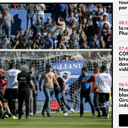
tou
par
08:2
la 
Phot
07:4
CO
bitu
dans
vidé
06:5
Mar
blan
Giro
ind