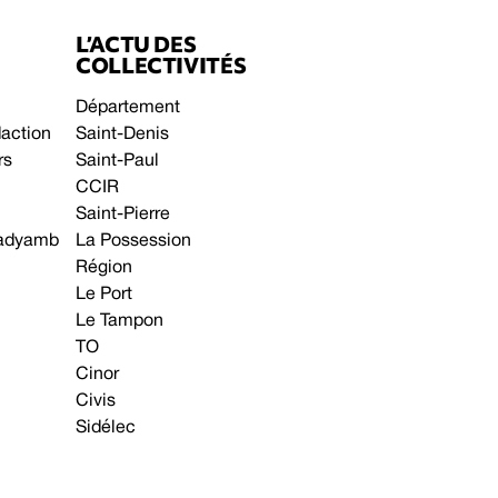
L’ACTU DES
COLLECTIVITÉS
Département
daction
Saint-Denis
rs
Saint-Paul
CCIR
Saint-Pierre
 gadyamb
La Possession
Région
Le Port
Le Tampon
TO
Cinor
Civis
Sidélec