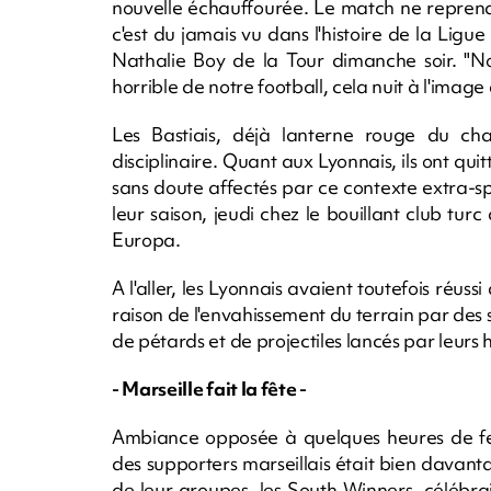
nouvelle échauffourée. Le match ne reprend
c'est du jamais vu dans l'histoire de la Ligu
Nathalie Boy de la Tour dimanche soir. "
horrible de notre football, cela nuit à l'image
Les Bastiais, déjà lanterne rouge du ch
disciplinaire. Quant aux Lyonnais, ils ont qu
sans doute affectés par ce contexte extra-sp
leur saison, jeudi chez le bouillant club tur
Europa.
A l'aller, les Lyonnais avaient toutefois réus
raison de l'envahissement du terrain par des s
de pétards et de projectiles lancés par leurs
- Marseille fait la fête -
Ambiance opposée à quelques heures de fe
des supporters marseillais était bien davant
de leur groupes, les South Winners, célébrai