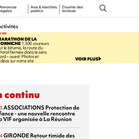
Annonces
Avis & marchés
Courrier des
légales
publics
lecteurs
ectivités
7:40
MARATHON DE LA
CORNICHE
1.300 coureurs
ur le bitume, la route du
ittoral fermée dans le sens
ord - ouest. Photos et
VOIR PLUS
idéos sur notre site
 continu
ASSOCIATIONS
Protection de
3
nfance - une nouvelle rencontre
p VIF organisée à La Réunion
GIRONDE
Retour timide des
4