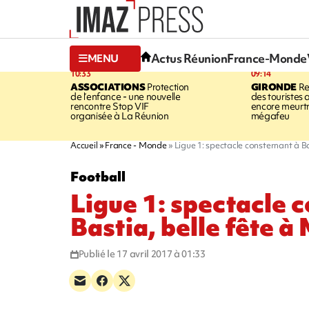
Actus Réunion
France-Monde
MENU
10:33
09:14
ASSOCIATIONS
Protection
GIRONDE
Re
de l’enfance - une nouvelle
des touristes 
rencontre Stop VIF
encore meurtri
organisée à La Réunion
mégafeu
Accueil
France - Monde
Ligue 1: spectacle consternant à Ba
Football
Ligue 1: spectacle 
Bastia, belle fête à
Publié le 17 avril 2017 à 01:33