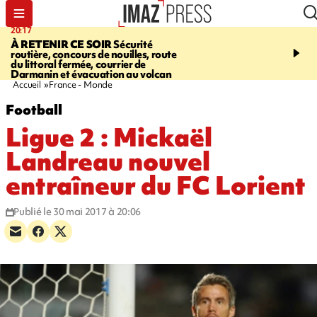
20:17
08:26
À RETENIR CE SOIR
Sécurité
SALAZIE
Cascade blanc
routière, concours de nouilles, route
rencontre d'un géant d
du littoral fermée, courrier de
Photos et vidéos sur notr
Darmanin et évacuation au volcan
Accueil
France - Monde
Football
Ligue 2 : Mickaël
Landreau nouvel
entraîneur du FC Lorient
Publié le 30 mai 2017 à 20:06