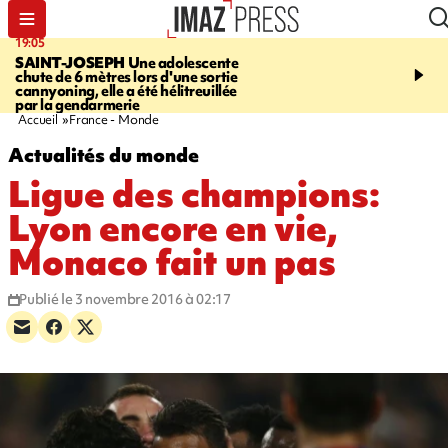
19:05
20:44
SAINT-JOSEPH
Une adolescente
À RETENIR CE SOIR
G
chute de 6 mètres lors d'une sortie
rouée de coups, cycliste,
cannyoning, elle a été hélitreuillée
personne disparue et c
par la gendarmerie
para-natation
Accueil
France - Monde
Actualités du monde
Ligue des champions:
Lyon encore en vie,
Monaco fait un pas
Publié le 3 novembre 2016 à 02:17