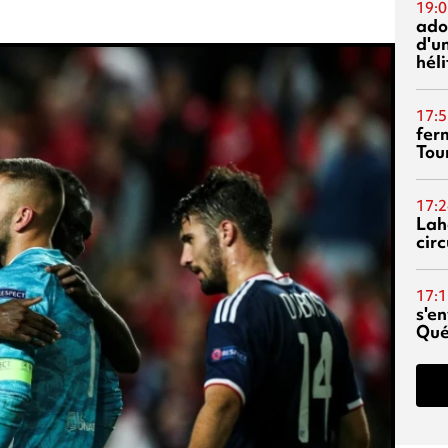
19:0
ado
d'un
hél
17:5
fer
Tour
17:2
Lah
circ
17:1
s'en
Qué