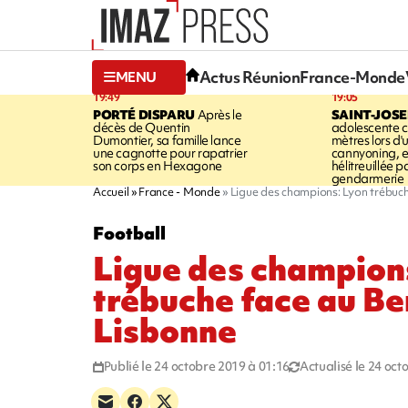
Actus Réunion
France-Monde
MENU
19:49
19:05
PORTÉ DISPARU
Après le
SAINT-JOS
décès de Quentin
adolescente c
Dumontier, sa famille lance
mètres lors d'
une cagnotte pour rapatrier
cannyoning, el
son corps en Hexagone
hélitreuillée p
gendarmerie
Accueil
France - Monde
Ligue des champions: Lyon trébuch
Football
Ligue des champion
trébuche face au Be
Lisbonne
Publié le 24 octobre 2019 à 01:16
Actualisé le 24 oct