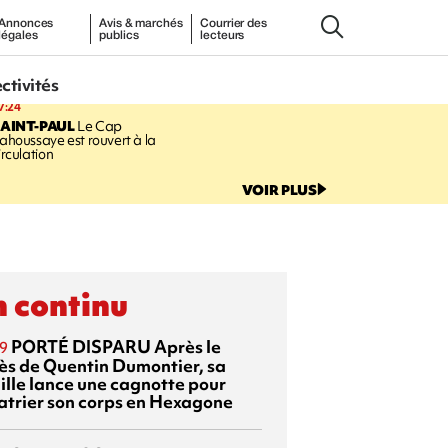
Annonces
Avis & marchés
Courrier des
légales
publics
lecteurs
ectivités
7:24
AINT-PAUL
Le Cap
ahoussaye est rouvert à la
irculation
VOIR PLUS
 continu
PORTÉ DISPARU
Après le
9
ès de Quentin Dumontier, sa
ille lance une cagnotte pour
atrier son corps en Hexagone