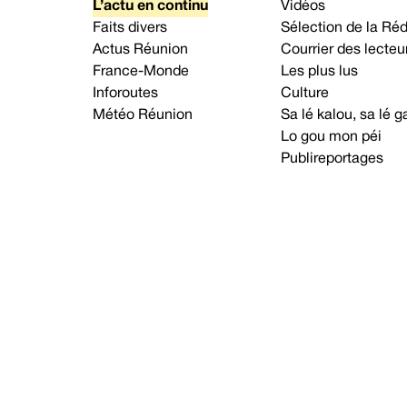
L’actu en continu
Vidéos
Faits divers
Sélection de la Ré
Actus Réunion
Courrier des lecteu
France-Monde
Les plus lus
Inforoutes
Culture
Météo Réunion
Sa lé kalou, sa lé
Lo gou mon péi
Publireportages
A propos d’Imaz Press
Nou