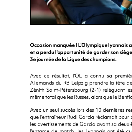
Occasion manquée ! L'Olympique lyonnais a é
et a perdu l'opportunité de garder son siège
3e journée de la Ligue des champions.
Avec ce résultat, l'OL a connu sa premièr
Allemands du RB Leipzig prendre la tête de l
Zénith Saint-Pétersbourg (2-1) reléguant le
même total que les Russes, alors que le Benfica
Avec un seul succès lors des 10 dernières r
que l'entraîneur Rudi Garcia réclamait pour
les avertissements de Garcia avant sa deuxiè
l'entame de match, les Lyonnais ont été cue