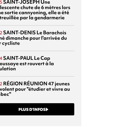
SAINT-JOSEPH
Une
5
lescente chute de 6 mètres lors
e sortie cannyoning, elle a été
itreuillée par la gendarmerie
SAINT-DENIS
Le Barachois
2
mé dimanche pour l'arrivée du
 cycliste
SAINT-PAUL
Le Cap
4
oussaye est rouvert à la
ulation
RÉGION RÉUNION
47 jeunes
2
volent pour "étudier et vivre au
bec"
PLUS D’INFOS