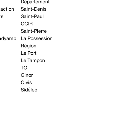
Département
daction
Saint-Denis
rs
Saint-Paul
CCIR
Saint-Pierre
 gadyamb
La Possession
Région
Le Port
Le Tampon
TO
Cinor
Civis
Sidélec
Annonces légales
Avis & Marchés publics
s contacter
Plan du site
Mentions légales
Préférences cookie