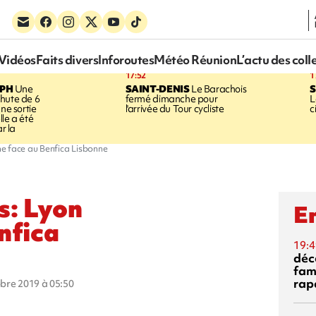
Vidéos
Faits divers
Inforoutes
Météo Réunion
L’actu des coll
17:52
1
EPH
Une
SAINT-DENIS
Le Barachois
S
hute de 6
fermé dimanche pour
L
une sortie
l'arrivée du Tour cycliste
c
le a été
ar la
e face au Benfica Lisbonne
s: Lyon
En
nfica
19:4
déc
fam
rap
obre 2019 à 05:50