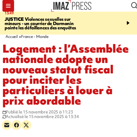
13:49
17:59
JUSTICE
Violences sexuelles sur
INFOROUTE
Marathon 
mineurs - un courrier de Darmanin
Corniche - la route du L
pointe les défaillances des enquêtes
ce dimanche matin dans 
Nord-Ouest
Accueil
France - Monde
Logement : l’Assemblée
nationale adopte un
nouveau statut fiscal
pour inciter les
particuliers à louer à
prix abordable
Publié le 15 novembre 2025 à 11:23
Actualisé le 15 novembre 2025 à 13:34