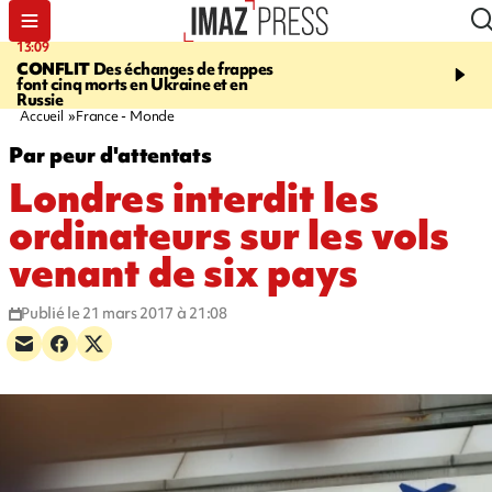
13:09
17:14
CONFLIT
Des échanges de frappes
ESCALADE
Quatre méd
font cinq morts en Ukraine et en
européennes pour les je
Russie
grimpeurs réunionnais 
Accueil
France - Monde
Par peur d'attentats
Londres interdit les
ordinateurs sur les vols
venant de six pays
Publié le 21 mars 2017 à 21:08