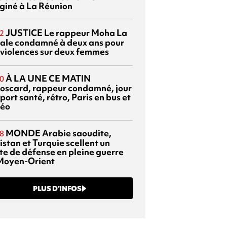
giné à La Réunion
JUSTICE
Le rappeur Moha La
2
ale condamné à deux ans pour
 violences sur deux femmes
À LA UNE CE MATIN
0
oscard, rappeur condamné, jour
port santé, rétro, Paris en bus et
éo
MONDE
Arabie saoudite,
8
istan et Turquie scellent un
te de défense en pleine guerre
Moyen-Orient
PLUS D’INFOS