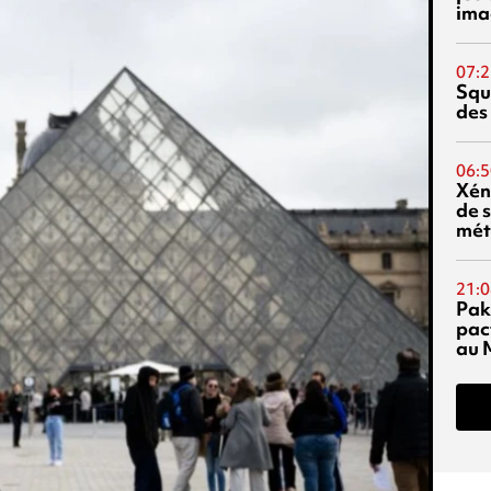
ima
07:2
Squ
des
06:5
Xén
de s
mét
21:0
Pak
pac
au 