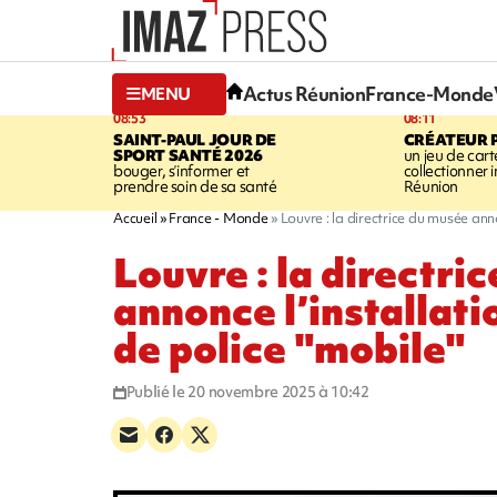
Actus Réunion
France-Monde
MENU
08:53
08:11
SAINT-PAUL
JOUR DE
CRÉATEUR P
SPORT SANTÉ 2026
un jeu de cart
bouger, s’informer et
collectionner
prendre soin de sa santé
Réunion
Accueil
France - Monde
Louvre : la directrice du musée anno
Louvre : la directri
annonce l’installati
de police "mobile"
Publié le 20 novembre 2025 à 10:42