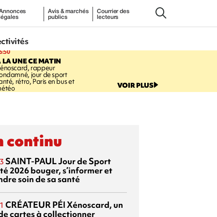
Annonces
Avis & marchés
Courrier des
légales
publics
lecteurs
ectivités
6:50
 LA UNE CE MATIN
énoscard, rappeur
ondamné, jour de sport
anté, rétro, Paris en bus et
VOIR PLUS
étéo
 continu
SAINT-PAUL
Jour de Sport
3
té 2026
bouger, s’informer et
ndre soin de sa santé
CRÉATEUR PÉI
Xénoscard, un
1
de cartes à collectionner