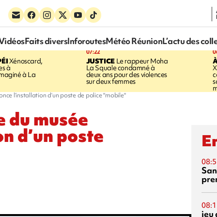
Vidéos
Faits divers
Inforoutes
Météo Réunion
L’actu des coll
07:22
0
ÉI
Xénoscard,
JUSTICE
Le rappeur Moha
À
es à
La Squale condamné à
X
 imaginé à La
deux ans pour des violences
c
sur deux femmes
s
m
nce l’installation d’un poste de police "mobile"
ce du musée
on d’un poste
En
08:5
San
pre
08:1
jeu 