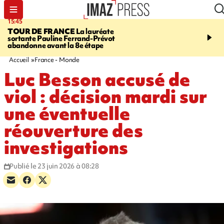
15:45
20:17
TOUR DE FRANCE
La lauréate
À RETENIR CE SOIR
Sé
sortante Pauline Ferrand-Prévot
routière, concours de nou
abandonne avant la 8e étape
du littoral fermée, courr
Darmanin et évacuation
Accueil
France - Monde
Luc Besson accusé de
viol : décision mardi sur
une éventuelle
réouverture des
investigations
Publié le 23 juin 2026 à 08:28