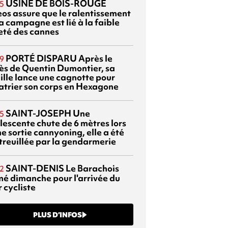
USINE DE BOIS-ROUGE
5
eos assure que le ralentissement
a campagne est lié à la faible
eté des cannes
PORTÉ DISPARU
Après le
9
ès de Quentin Dumontier, sa
ille lance une cagnotte pour
atrier son corps en Hexagone
SAINT-JOSEPH
Une
5
lescente chute de 6 mètres lors
e sortie cannyoning, elle a été
itreuillée par la gendarmerie
SAINT-DENIS
Le Barachois
2
mé dimanche pour l'arrivée du
 cycliste
PLUS D’INFOS