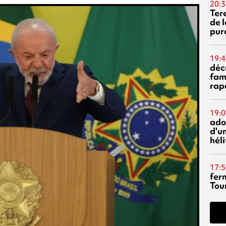
20:3
Ter
de l
pur
19:4
déc
fam
rap
19:0
ado
d'un
hél
17:5
fer
Tour