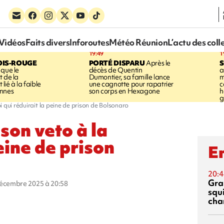
Vidéos
Faits divers
Inforoutes
Météo Réunion
L’actu des coll
19:49
1
OIS-ROUGE
PORTÉ DISPARU
Après le
S
 que le
décès de Quentin
a
t de la
Dumontier, sa famille lance
m
ié à la faible
une cagnotte pour rapatrier
c
annes
son corps en Hexagone
h
g
loi qui réduirait la peine de prison de Bolsonaro
 son veto à la
peine de prison
En
20:4
Gra
décembre 2025 à 20:58
squ
cha