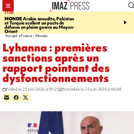
21:08
08:11
MONDE
Arabie saoudite, Pakistan
CRÉATEUR PÉI
Xénosc
et Turquie scellent un pacte de
de cartes à collectionne
défense en pleine guerre au Moyen-
La Réunion
Orient
Accueil
France - Monde
Lyhanna : premières
sanctions après un
rapport pointant des
dysfonctionnements
Publié le 23 juin 2026 à 05:25
Actualisé le 23 juin 2026 à 06:08