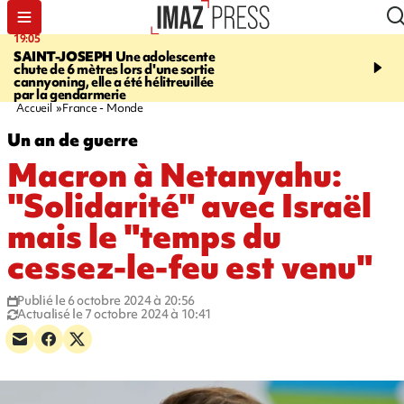
19:05
20:44
SAINT-JOSEPH
Une adolescente
À RETENIR CE SOIR
G
chute de 6 mètres lors d'une sortie
rouée de coups, cycliste,
cannyoning, elle a été hélitreuillée
personne disparue et c
par la gendarmerie
para-natation
Accueil
France - Monde
Un an de guerre
Macron à Netanyahu:
"Solidarité" avec Israël
mais le "temps du
cessez-le-feu est venu"
Publié le 6 octobre 2024 à 20:56
Actualisé le 7 octobre 2024 à 10:41