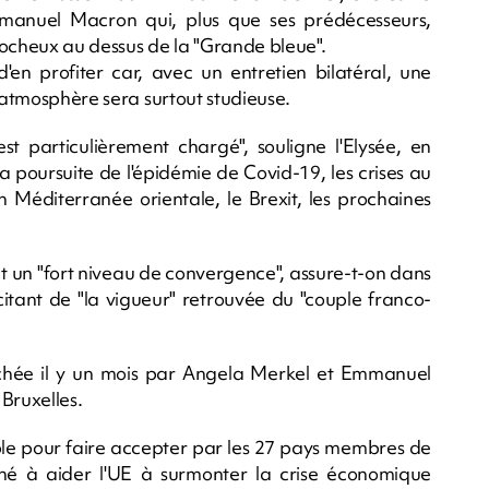
mmanuel Macron qui, plus que ses prédécesseurs,
rocheux au dessus de la "Grande bleue".
'en profiter car, avec un entretien bilatéral, une
l'atmosphère sera surtout studieuse.
est particulièrement chargé", souligne l'Elysée, en
 la poursuite de l'épidémie de Covid-19, les crises au
n Méditerranée orientale, le Brexit, les prochaines
ent un "fort niveau de convergence", assure-t-on dans
icitant de "la vigueur" retrouvée du "couple franco-
ichée il y un mois par Angela Merkel et Emmanuel
Bruxelles.
mble pour faire accepter par les 27 pays membres de
iné à aider l'UE à surmonter la crise économique