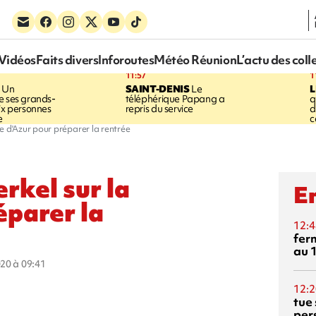
Vidéos
Faits divers
Inforoutes
Météo Réunion
L’actu des coll
11:57
1
Un
SAINT-DENIS
Le
e ses grands-
téléphérique Papang a
q
six personnes
repris du service
d
e
c
e d'Azur pour préparer la rentrée
rkel sur la
En
éparer la
12:4
fer
au 
020 à 09:41
12:2
tue
per