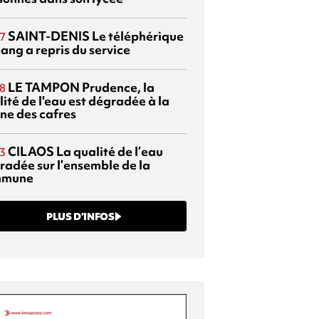
SAINT-DENIS
Le téléphérique
7
ang a repris du service
LE TAMPON
Prudence, la
8
ité de l'eau est dégradée à la
ine des cafres
CILAOS
La qualité de l’eau
3
radée sur l’ensemble de la
mmune
PLUS D’INFOS