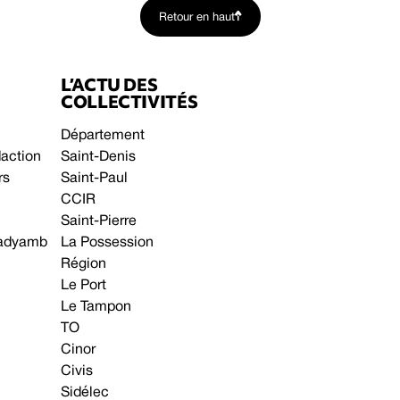
Retour en haut
L’ACTU DES
COLLECTIVITÉS
Département
daction
Saint-Denis
rs
Saint-Paul
CCIR
Saint-Pierre
 gadyamb
La Possession
Région
Le Port
Le Tampon
TO
Cinor
Civis
Sidélec