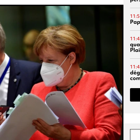
11:5
Pap
11:4
qual
Pla
11:4
dég
co