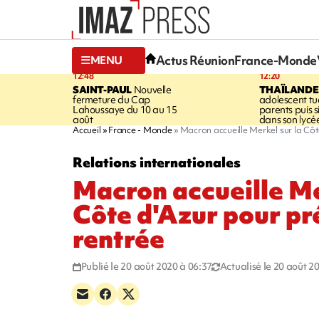
Actus Réunion
France-Monde
MENU
12:48
12:20
SAINT-PAUL
Nouvelle
THAÏLANDE
fermeture du Cap
adolescent tu
Lahoussaye du 10 au 15
parents puis 
août
dans son lycé
Accueil
France - Monde
Macron accueille Merkel sur la Côt
Relations internationales
Macron accueille Me
Côte d'Azur pour pr
rentrée
Publié le 20 août 2020 à 06:37
Actualisé le 20 août 2