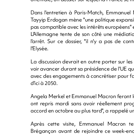
Dans l'entretien à Paris-Match, Emmanuel
Tayyip Erdogan mène "une politique expansion
pas compatible avec les intérêts européens" et
L'Allemagne tente de son côté une médiatio
l'arrêt. Sur ce dossier, "il n'y a pas de con
l'Elysée.
La discussion devrait en outre porter sur l
voir avancer durant sa présidence de l'UE q
avec des engagements à concrétiser pour fa
d'ici à 2050.
Angela Merkel et Emmanuel Macron feront le poi
ont repris mardi sans avoir réellement pro
accord en octobre au plus tard", a rappelé u
Après cette visite, Emmanuel Macron te
Brégançon avant de rejoindre ce week-end 