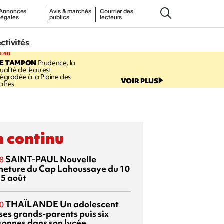
Annonces
Avis & marchés
Courrier des
légales
publics
lecteurs
ectivités
1:48
LE TAMPON
Prudence, la
ualité de l'eau est
égradée à la Plaine des
VOIR PLUS
afres
 continu
SAINT-PAUL
Nouvelle
8
meture du Cap Lahoussaye du 10
15 août
THAÏLANDE
Un adolescent
0
 ses grands-parents puis six
sonnes dans son lycée