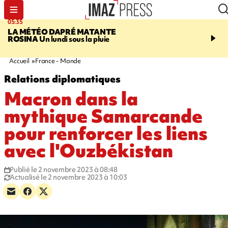
05:35
07:47
LA MÉTÉO DAPRÉ MATANTE
MAYOTTE
Une femme e
ROSINA
Un lundi sous la pluie
ses deux enfants meure
l'incendie de leur maiso
Accueil
France - Monde
Relations diplomatiques
Macron dans la
mythique Samarcande
pour renforcer les liens
avec l'Ouzbékistan
Publié le 2 novembre 2023 à 08:48
Actualisé le 2 novembre 2023 à 10:03