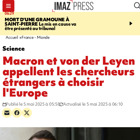
06:29
07:54
MORT D'UNE GRAMOUNE À
CAMPAGNE SUCRIÈR
SAINT-PIERRE
Le mis en cause va
accuse Tereos de faire p
être présenté au tribunal
responsabilité de la crise
Bois-Rouge, aux plante
Accueil
France - Monde
Science
Macron et von der Leyen
appellent les chercheurs
étrangers à choisir
l'Europe
Publié le 5 mai 2025 à 05:58
Actualisé le 5 mai 2025 à 06:10