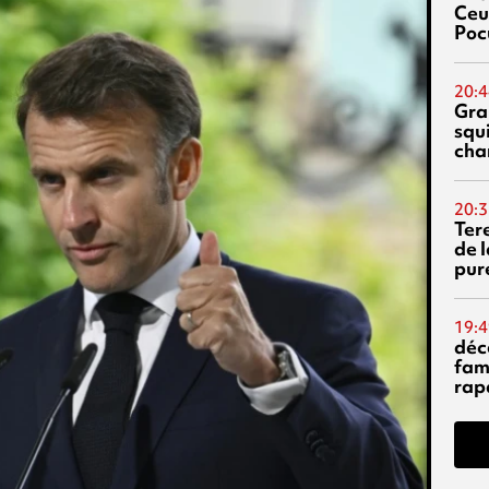
Ceu
Poc
20:4
Gra
squ
cha
20:3
Ter
de l
pur
19:4
déc
fam
rap