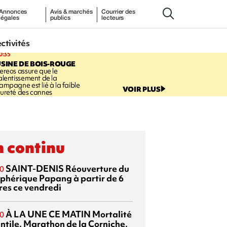
Annonces
Avis & marchés
Courrier des
légales
publics
lecteurs
ectivités
0:35
SINE DE BOIS-ROUGE
ereos assure que le
alentissement de la
ampagne est lié à la faible
VOIR PLUS
ureté des cannes
 continu
SAINT-DENIS
Réouverture du
0
éphérique Papang à partir de 6
res ce vendredi
À LA UNE CE MATIN
Mortalité
0
antile, Marathon de la Corniche,