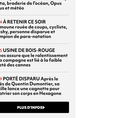
ta, braderie de l'océan, Opus
us et météo
À RETENIR CE SOIR
4
moune rouée de coups, cycliste,
ishy, personne disparue et
mpion de para-natation
USINE DE BOIS-ROUGE
5
eos assure que le ralentissement
a campagne est lié à la faible
eté des cannes
PORTÉ DISPARU
Après le
9
ès de Quentin Dumontier, sa
ille lance une cagnotte pour
atrier son corps en Hexagone
PLUS D’INFOS