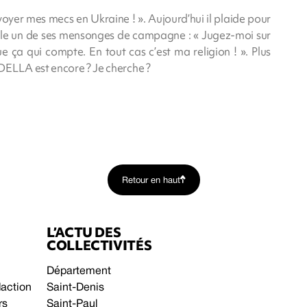
nvoyer mes mecs en Ukraine ! ». Aujourd’hui il plaide pour
upule un de ses mensonges de campagne : « Jugez-moi sur
que ça qui compte. En tout cas c’est ma religion ! ». Plus
DELLA est encore ? Je cherche ?
Retour en haut
L’ACTU DES
COLLECTIVITÉS
Département
daction
Saint-Denis
rs
Saint-Paul