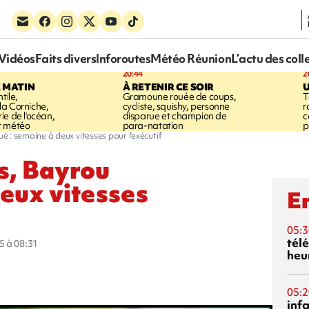
Vidéos
Faits divers
Inforoutes
Météo Réunion
L’actu des coll
20:44
2
E MATIN
À RETENIR CE SOIR
U
tile,
Gramoune rouée de coups,
T
a Corniche,
cycliste, squishy, personne
r
ie de l'océan,
disparue et champion de
c
t météo
para-natation
p
 : semaine à deux vitesses pour l'exécutif
s, Bayrou
deux vitesses
En
05:3
tél
5 à 08:31
heu
05:2
inf