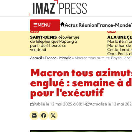
Actus Réunion
France-Monde
MENU
05:30
05:20
SAINT-DENIS
Réouverture
À LA UNE C
du téléphérique Papang à
Mortalité infan
partir de 6 heures ce
Marathon de l
vendredi
Ceuta, brader
Opus Pocus e
Accueil
France - Monde
Macron tous azimuts, Bayrou englué
Macron tous azimut
englué : semaine à 
pour l'exécutif
Publié le 12 mai 2025 à 08:14
Actualisé le 12 mai 202