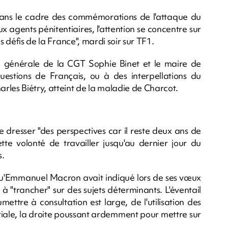
in dans le cadre des commémorations de l'attaque du
ux agents pénitentiaires, l'attention se concentre sur
s défis de la France", mardi soir sur TF1.
e générale de la CGT Sophie Binet et le maire de
stions de Français, ou à des interpellations du
rles Biétry, atteint de la maladie de Charcot.
e dresser "des perspectives car il reste deux ans de
ette volonté de travailler jusqu'au dernier jour du
s.
qu'Emmanuel Macron avait indiqué lors de ses vœux
 "trancher" sur des sujets déterminants. L'éventail
ettre à consultation est large, de l'utilisation des
toriale, la droite poussant ardemment pour mettre sur