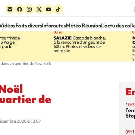
Vidéos
Faits divers
Inforoutes
Météo Réunion
L’actu des coll
08:26
0
tour timide
SALAZIE
Cascade blanche,
au Porge,
à la rencontre d'un géant de
 par le
600m. Photos et vidéos sur
s
notre site
l
n
v
nt dans un quartier de New York
 Noël
En
quartier de
10:3
l’e
Sto
décembre 2020 à 12:07
09:1