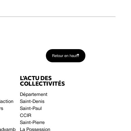
Retour en haut
L’ACTU DES
COLLECTIVITÉS
Département
daction
Saint-Denis
rs
Saint-Paul
CCIR
Saint-Pierre
 gadyamb
La Possession