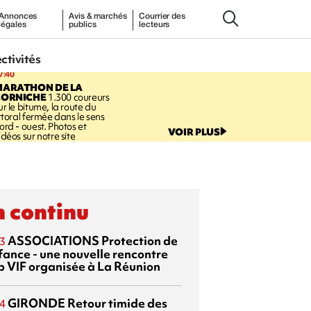
Annonces
Avis & marchés
Courrier des
légales
publics
lecteurs
ectivités
7:40
MARATHON DE LA
CORNICHE
1.300 coureurs
ur le bitume, la route du
ittoral fermée dans le sens
ord - ouest. Photos et
VOIR PLUS
idéos sur notre site
 continu
ASSOCIATIONS
Protection de
3
nfance - une nouvelle rencontre
p VIF organisée à La Réunion
GIRONDE
Retour timide des
4