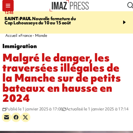
12:48
14:23
SAINT-PAUL
Nouvelle fermeture du
AFRIQUE DU SUD
Aprè
Cap Lahoussaye du 10 au 15 août
massif de migrants, la p
main-d'œuvre dans la na
ciel
Accueil
France - Monde
Immigration
Malgré le danger, les
traversées illégales de
la Manche sur de petits
bateaux en hausse en
2024
Publié le 1 janvier 2025 à 17:08
Actualisé le 1 janvier 2025 à 17:14