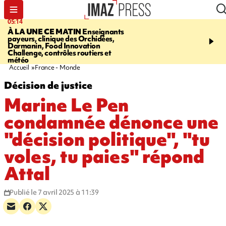
05:14
07:08
À LA UNE CE MATIN
Enseignants
LE PORT
L'incendie à la
payeurs, clinique des Orchidées,
Orchidées pourrait avoi
Darmanin, Food Innovation
conséquences pour les p
Challenge, contrôles routiers et
Réunion
météo
Accueil
France - Monde
Décision de justice
Marine Le Pen
condamnée dénonce une
"décision politique", "tu
voles, tu paies" répond
Attal
Publié le 7 avril 2025 à 11:39