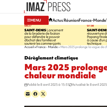
Actus Réunion
France-Monde
MENU
08:37
07:58
SAINT-DENIS
Lancement
SAINT-DENI
de la braderie de l'océan
réouverture d
pour défendre le pouvoir
Papang final
d'achat des familles et
à cause d'un
soutenir les commerçants
technique
Accueil
France - Monde
Mars 2025 prolonge la vague de c
Dérèglement climatique
Mars 2025 prolonge
chaleur mondiale
Publié le 8 avril 2025 à 15:51
Actualisé le 8 avril 202