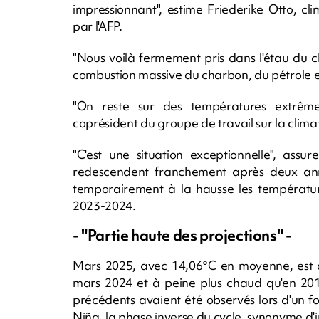
impressionnant", estime Friederike Otto, cl
par l'AFP.
"Nous voilà fermement pris dans l'étau du 
combustion massive du charbon, du pétrole et
"On reste sur des températures extrême
coprésident du groupe de travail sur la clim
"C'est une situation exceptionnelle", assu
redescendent franchement après deux ann
temporairement à la hausse les températur
2023-2024.
- "Partie haute des projections" -
Mars 2025, avec 14,06°C en moyenne, est ai
mars 2024 et à peine plus chaud qu'en 201
précédents avaient été observés lors d'un fo
Niña, la phase inverse du cycle, synonyme d'i