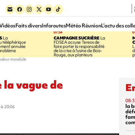
Vidéos
Faits divers
Inforoutes
Météo Réunion
L’actu des coll
07:54
0
S
La
CAMPAGNE SUCRIÈRE
La
u téléphérique
FDSEA accuse Tereos de
ement annulée
faire porter la responsabilité
L
 problème
de la crise à l'usine de Bois-
d
Rouge, aux planteurs
p
haleur mondiale
 la vague de
En
08:3
la 
5 à 20:06
déf
fami
com