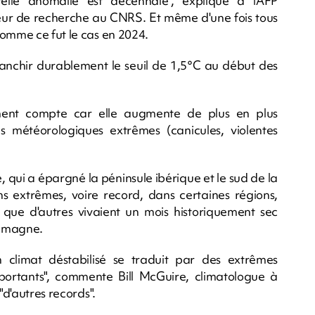
telle anomalie est décennale", explique à l'AFP
teur de recherche au CNRS. Et même d'une fois tous
comme ce fut le cas en 2024.
ranchir durablement le seuil de 1,5°C au début des
ent compte car elle augmente de plus en plus
s météorologiques extrêmes (canicules, violentes
 qui a épargné la péninsule ibérique et le sud de la
s extrêmes, voire record, dans certaines régions,
ue d'autres vivaient un mois historiquement sec
lemagne.
 climat déstabilisé se traduit par des extrêmes
ortants", commente Bill McGuire, climatologue à
"d'autres records".