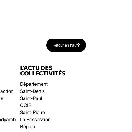
Retour en haut
L’ACTU DES
COLLECTIVITÉS
Département
daction
Saint-Denis
rs
Saint-Paul
CCIR
Saint-Pierre
 gadyamb
La Possession
Région