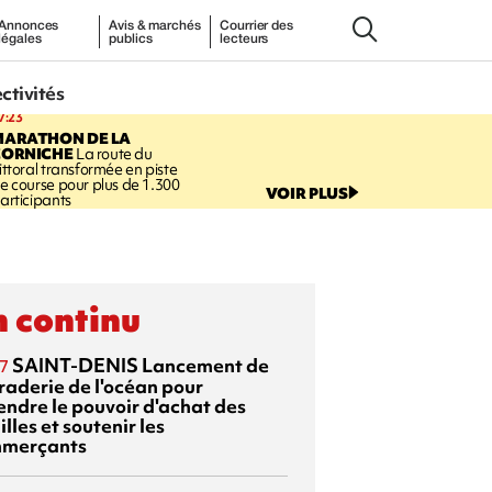
Annonces
Avis & marchés
Courrier des
légales
publics
lecteurs
ectivités
7:23
MARATHON DE LA
CORNICHE
La route du
ittoral transformée en piste
e course pour plus de 1.300
VOIR PLUS
articipants
 continu
SAINT-DENIS
Lancement de
7
braderie de l'océan pour
endre le pouvoir d'achat des
lles et soutenir les
merçants