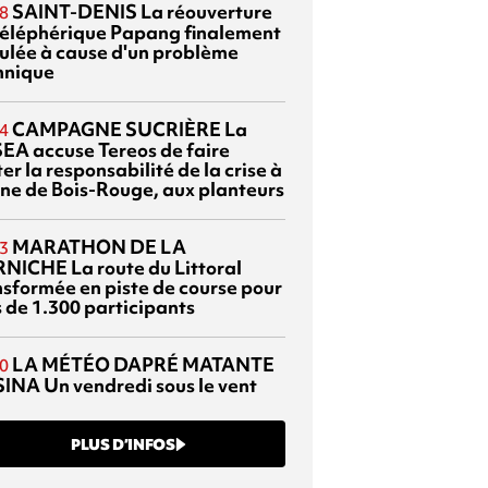
SAINT-DENIS
La réouverture
8
téléphérique Papang finalement
ulée à cause d'un problème
hnique
CAMPAGNE SUCRIÈRE
La
4
EA accuse Tereos de faire
er la responsabilité de la crise à
sine de Bois-Rouge, aux planteurs
MARATHON DE LA
3
RNICHE
La route du Littoral
nsformée en piste de course pour
s de 1.300 participants
LA MÉTÉO DAPRÉ MATANTE
0
SINA
Un vendredi sous le vent
PLUS D’INFOS