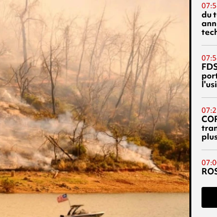
07:5
du 
ann
tec
07:5
FDS
port
l'u
07:2
CO
tra
plu
07:0
RO