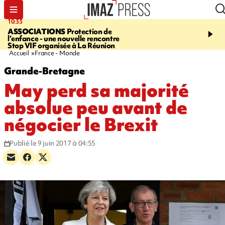
10:33
15:03
ASSOCIATIONS
Protection de
CANADA
Vaste feu de 
l’enfance - une nouvelle rencontre
l'ouest du pays, 20.000 
Stop VIF organisée à La Réunion
l'état d'urgence déclaré
Accueil
France - Monde
Grande-Bretagne
May perd sa majorité
absolue peu avant de
négocier le Brexit
Publié le 9 juin 2017 à 04:55