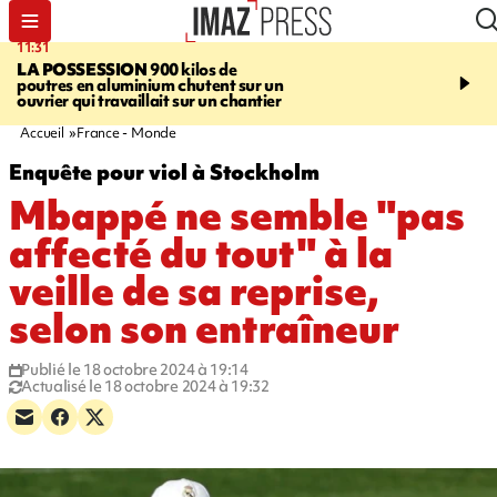
11:31
15:26
LA POSSESSION
900 kilos de
FOULÉES DE LA COR
poutres en aluminium chutent sur un
L'athlète handsportif Ké
ouvrier qui travaillait sur un chantier
remporte la course et a
record
Accueil
France - Monde
Enquête pour viol à Stockholm
Mbappé ne semble "pas
affecté du tout" à la
veille de sa reprise,
selon son entraîneur
Publié le 18 octobre 2024 à 19:14
Actualisé le 18 octobre 2024 à 19:32